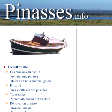
Accueil du site
Les pinasses du bassin
Acheter une pinasse
Bateau en bois une vrai galère
Histoire
Des vieilles cartes postales
Trucs utiles
Marées du bassin d’Arcachon
Rénovation pinasse
Don de Pinasse