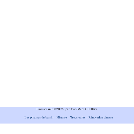
Pinasses.info ©2009 - par Jean-Marc CHOISY
Les pinasses du bassin
Histoire
Trucs utiles
Rénovation pinasse