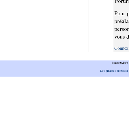
Forum
Pour p
préala
person
vous d
Connex
Pinasses.inf
Les pinasses du bassin