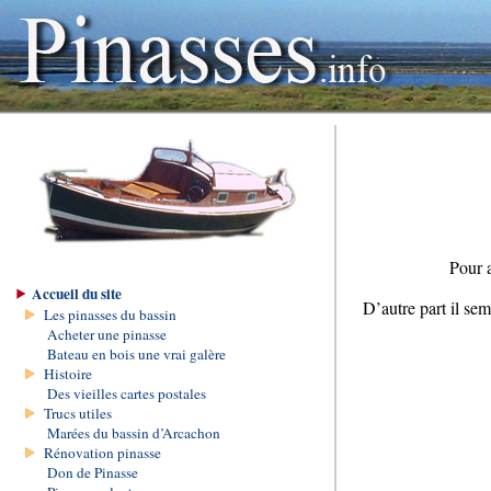
Pour a
Accueil du site
D’autre part il sem
Les pinasses du bassin
Acheter une pinasse
Bateau en bois une vrai galère
Histoire
Des vieilles cartes postales
Trucs utiles
Marées du bassin d’Arcachon
Rénovation pinasse
Don de Pinasse