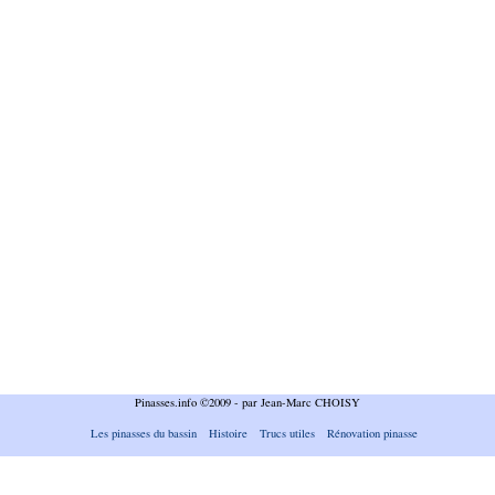
Pinasses.info ©2009 - par Jean-Marc CHOISY
Les pinasses du bassin
Histoire
Trucs utiles
Rénovation pinasse