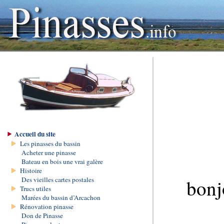
Accueil du site
Les pinasses du bassin
Acheter une pinasse
Bateau en bois une vrai galère
Histoire
Des vieilles cartes postales
bonj
Trucs utiles
Marées du bassin d’Arcachon
Rénovation pinasse
Don de Pinasse